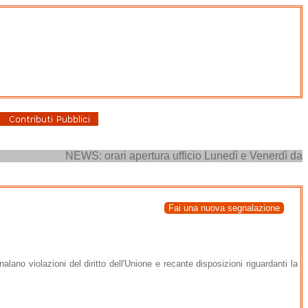
NEWS: orari apertura ufficio Lunedì e Venerdì dalle or
Fai una nuova segnalazione
ano violazioni del diritto dell'Unione e recante disposizioni riguardanti la