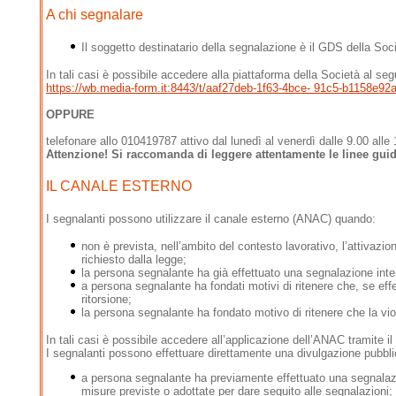
A chi segnalare
Il soggetto destinatario della segnalazione è il GDS della Soc
In tali casi è possibile accedere alla piattaforma della Società al seg
https://wb.media-form.it:8443/t/aaf27deb-1f63-4bce- 91c5-b1158e92
OPPURE
telefonare allo 010419787 attivo dal lunedì al venerdì dalle 9.00 alle
Attenzione! Si raccomanda di leggere attentamente le linee guida
IL CANALE ESTERNO
I segnalanti possono utilizzare il canale esterno (ANAC) quando:
non è prevista, nell’ambito del contesto lavorativo, l’attivaz
richiesto dalla legge;
la persona segnalante ha già effettuato una segnalazione inte
a persona segnalante ha fondati motivi di ritenere che, se ef
ritorsione;
la persona segnalante ha fondato motivo di ritenere che la vio
In tali casi è possibile accedere all’applicazione dell’ANAC tramite i
I segnalanti possono effettuare direttamente una divulgazione pubbl
a persona segnalante ha previamente effettuato una segnalazion
misure previste o adottate per dare seguito alle segnalazioni;