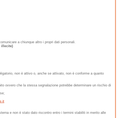
comunicare a chiunque altro i propri dati personali.
llecite)
bligatorio, non è attivo o, anche se attivato, non è conforme a quanto
uito ovvero che la stessa segnalazione potrebbe determinare un rischio di
sse;
.it
a e non è stato dato riscontro entro i termini stabiliti in merito alle