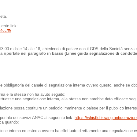
ietà.
uente link:
a4cc/#/
 13.00 e dalle 14 alle 18, chiedendo di parlare con il GDS della Società senza 
 riportate nel paragrafo in basso (Linee guida segnalazione di condotte i
ione obbligatoria del canale di segnalazione interna ovvero questo, anche se ob
rna e la stessa non ha avuto seguito;
fettuasse una segnalazione interna, alla stessa non sarebbe dato efficace seg
lazione possa costituire un pericolo imminente o palese per il pubblico intere
l portale dei servizi ANAC al seguente link:
https://whistleblowing.anticorruzione
ica quando:
e interna ed esterna ovvero ha effettuato direttamente una segnalazione estern