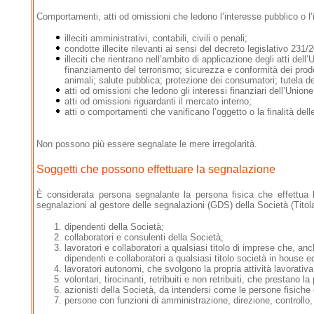
Comportamenti, atti od omissioni che ledono l’interesse pubblico o l’i
illeciti amministrativi, contabili, civili o penali;
condotte illecite rilevanti ai sensi del decreto legislativo 231/
illeciti che rientrano nell’ambito di applicazione degli atti dell
finanziamento del terrorismo; sicurezza e conformità dei prodo
animali; salute pubblica; protezione dei consumatori; tutela del
atti od omissioni che ledono gli interessi finanziari dell’Unione
atti od omissioni riguardanti il mercato interno;
atti o comportamenti che vanificano l’oggetto o la finalità delle 
Non possono più essere segnalate le mere irregolarità.
Soggetti che possono effettuare la segnalazione
È considerata persona segnalante la persona fisica che effettua la
segnalazioni al gestore delle segnalazioni (GDS) della Società (Titolar
dipendenti della Società;
collaboratori e consulenti della Società;
lavoratori e collaboratori a qualsiasi titolo di imprese che, anc
dipendenti e collaboratori a qualsiasi titolo società in house e
lavoratori autonomi, che svolgono la propria attività lavorativ
volontari, tirocinanti, retribuiti e non retribuiti, che prestano l
azionisti della Società, da intendersi come le persone fisiche
persone con funzioni di amministrazione, direzione, controllo, 