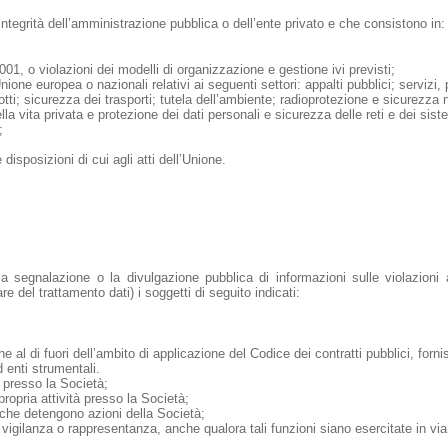
ntegrità dell’amministrazione pubblica o dell’ente privato e che consistono in:
2001, o violazioni dei modelli di organizzazione e gestione ivi previsti;
’Unione europea o nazionali relativi ai seguenti settori: appalti pubblici; servizi
tti; sicurezza dei trasporti; tutela dell’ambiente; radioprotezione e sicurezza
la vita privata e protezione dei dati personali e sicurezza delle reti e dei siste
;
disposizioni di cui agli atti dell’Unione.
 segnalazione o la divulgazione pubblica di informazioni sulle violazioni 
e del trattamento dati) i soggetti di seguito indicati:
he al di fuori dell’ambito di applicazione del Codice dei contratti pubblici, forn
d enti strumentali.
a presso la Società;
a propria attività presso la Società;
 che detengono azioni della Società;
vigilanza o rappresentanza, anche qualora tali funzioni siano esercitate in via