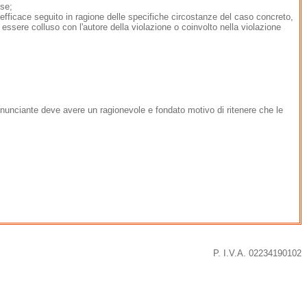
sse;
efficace seguito in ragione delle specifiche circostanze del caso concreto,
ssere colluso con l'autore della violazione o coinvolto nella violazione
enunciante deve avere un ragionevole e fondato motivo di ritenere che le
P. I.V.A. 02234190102