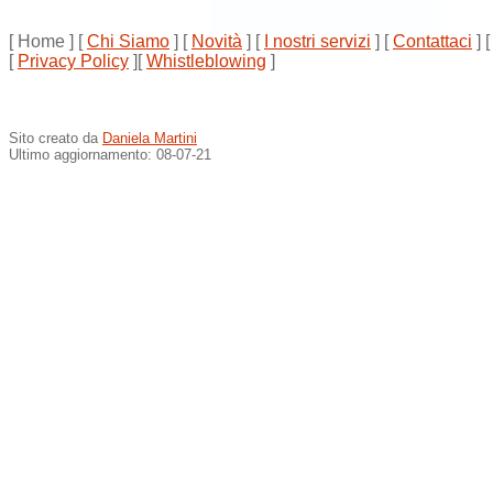
[ Home ]
[
Chi Siamo
]
[
Novità
]
[
I nostri servizi
]
[
Contattaci
]
[
Privacy Policy
][
Whistleblowing
]
Sito creato da
Daniela Martini
Ultimo aggiornamento: 08-07-21